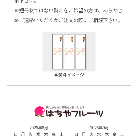
承下さい。
※短冊状ではない熨斗をご希望の方は、あらかじ
めご連絡いただくかご注文の際にご相談下さい。
▲熨斗イメージ
2026年8月
2026年9月
日
月
火
水
木
金
土
日
月
火
水
木
金
土