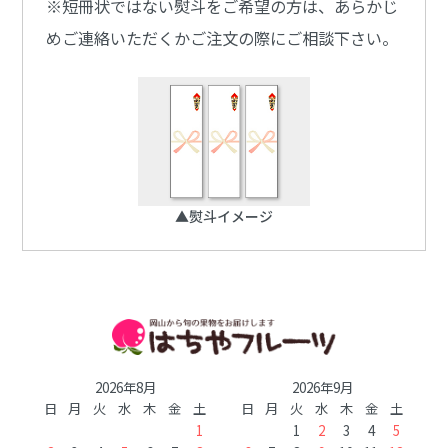
※短冊状ではない熨斗をご希望の方は、あらかじ
めご連絡いただくかご注文の際にご相談下さい。
▲熨斗イメージ
2026年8月
2026年9月
日
月
火
水
木
金
土
日
月
火
水
木
金
土
1
1
2
3
4
5