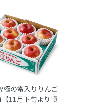
g 究極の蜜入りりんご
ゴ【11月下旬より順