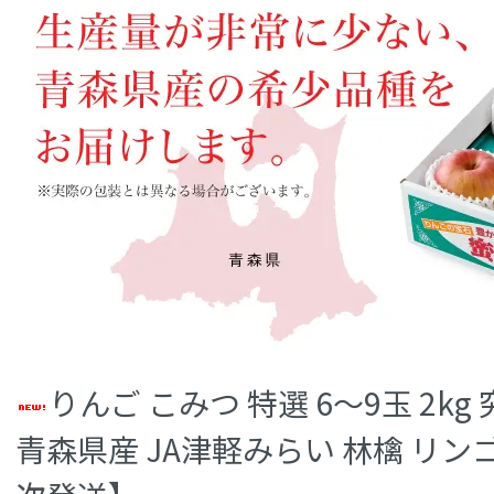
りんご こみつ 特選 6～9玉 2k
青森県産 JA津軽みらい 林檎 リン