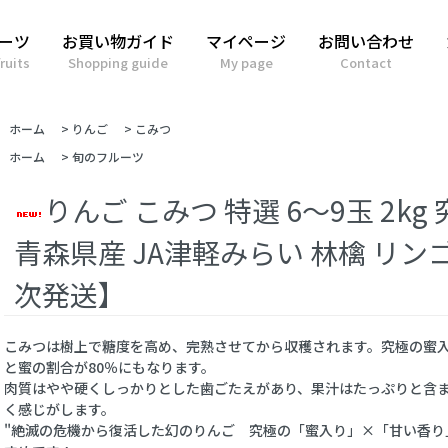
ーツ
お買い物ガイド
マイページ
お問い合わせ
ruits
Shopping guide
My page
Contact
ホーム
>
りんご
>
こみつ
ホーム
>
旬のフルーツ
りんご こみつ 特選 6～9玉 2k
青森県産 JA津軽みらい 林檎 リン
次発送】
こみつは樹上で糖度を高め、完熟させてから収穫されます。究極の蜜
と蜜の割合が80％にもなります。
肉質はやや硬くしっかりとした歯ごたえがあり、果汁はたっぷりと含
く感じがします。
"絶滅の危機から復活した幻のりんご 究極の「蜜入り」×「甘い香り